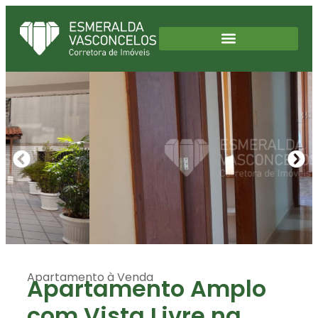
Apartamento
à Venda
Apartamento Amplo
com Vista Livre na