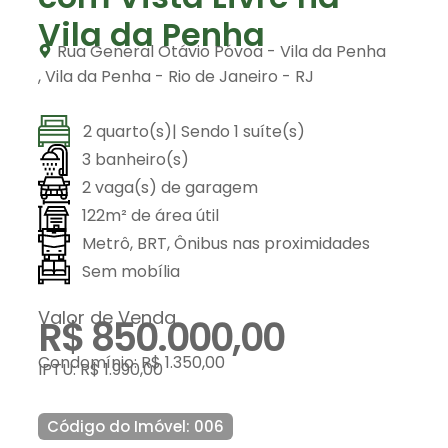
Vila da Penha
Rua General Otávio Póvoa - Vila da Penha
,
Vila da Penha
-
Rio de Janeiro
-
RJ
2 quarto(s)
| Sendo 1 suíte(s)
3 banheiro(s)
2 vaga(s) de garagem
122m² de área útil
Metrô, BRT, Ônibus nas proximidades
Sem mobília
Valor de Venda
R$ 850.000,00
Condomínio: R$ 1.350,00
IPTU: R$ 1.990,00
Código do Imóvel: 006