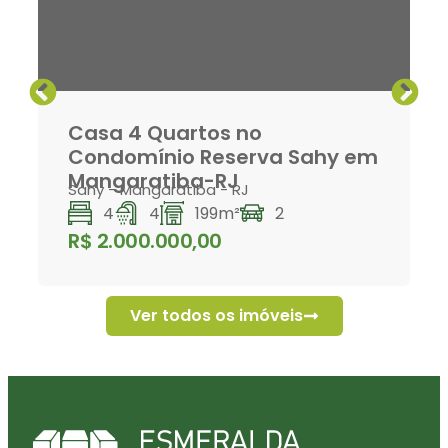
Casa 4 Quartos no
Condomínio Reserva Sahy em
Mangaratiba-RJ
Sahy
-
Mangaratiba
-
RJ
4
4
199m²
2
R$ 2.000.000,00
Ver todos os imóveis